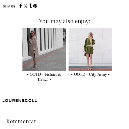
SHARE:
You may also enjoy:
• OOTD - Fishnet &
• OOTD - City Army •
Trench •
LOURENEGOLL
TEILEN
1 Kommentar