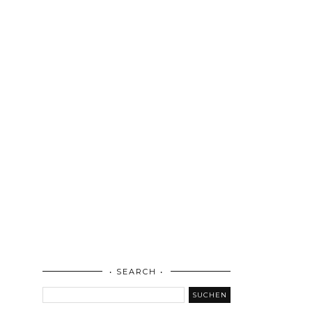
• SEARCH •